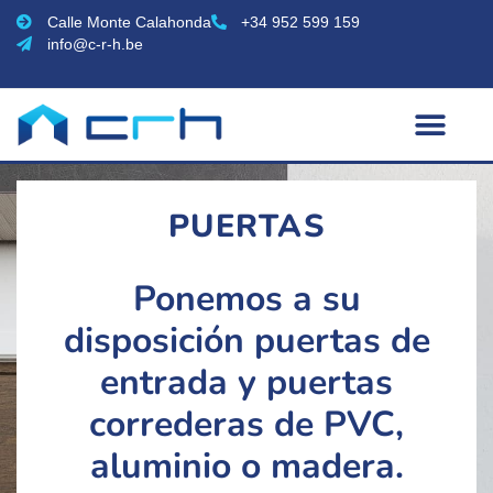
Calle Monte Calahonda
+34 952 599 159
info@c-r-h.be
PUERTAS
Ponemos a su
disposición puertas de
entrada y puertas
correderas de PVC,
aluminio o madera.