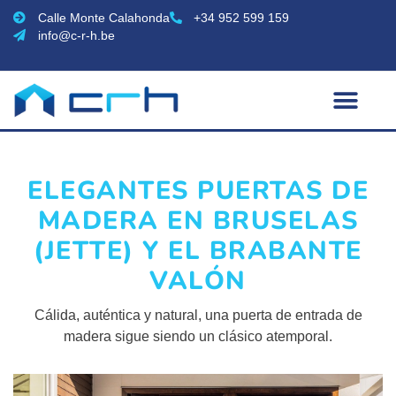
Calle Monte Calahonda
+34 952 599 159
info@c-r-h.be
ELEGANTES PUERTAS DE
MADERA EN BRUSELAS
(JETTE) Y EL BRABANTE
VALÓN
Cálida, auténtica y natural, una puerta de entrada de
madera sigue siendo un clásico atemporal.